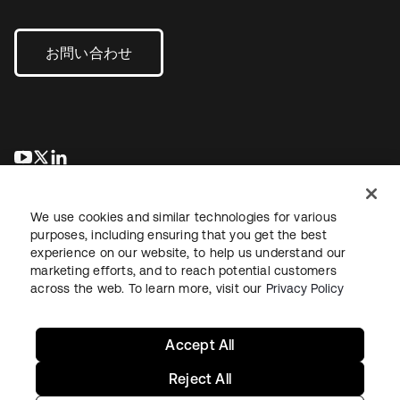
お問い合わせ
新しいタブで開く
新しいタブで開く
新しいタブで開く
We use cookies and similar technologies for various
purposes, including ensuring that you get the best
experience on our website, to help us understand our
marketing efforts, and to reach potential customers
across the web. To learn more, visit our
Privacy Policy
法務
プライバシーポリシー
サイト利用規約
セキュリティ
サイトマップ
Cookieの設定
あなたのプライバシーの選択
Accept All
Reject All