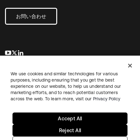
お問い合わせ
新しいタブで開く
新しいタブで開く
新しいタブで開く
We use cookies and similar technologies for various
purposes, including ensuring that you get the best
experience on our website, to help us understand our
marketing efforts, and to reach potential customers
across the web. To learn more, visit our
Privacy Policy
法務
プライバシーポリシー
サイト利用規約
セキュリティ
サイトマップ
Cookieの設定
あなたのプライバシーの選択
Accept All
Reject All