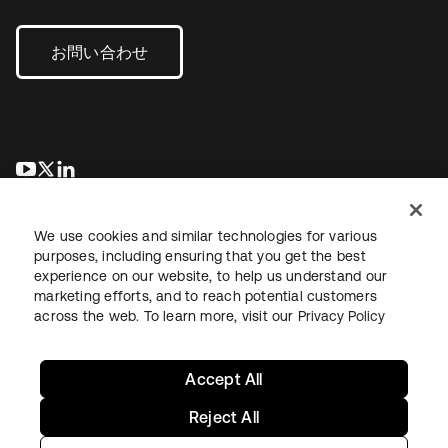
お問い合わせ
新しいタブで開く
新しいタブで開く
新しいタブで開く
We use cookies and similar technologies for various
purposes, including ensuring that you get the best
experience on our website, to help us understand our
marketing efforts, and to reach potential customers
across the web. To learn more, visit our
Privacy Policy
法務
プライバシーポリシー
サイト利用規約
セキュリティ
サイトマップ
Cookieの設定
あなたのプライバシーの選択
Accept All
Reject All