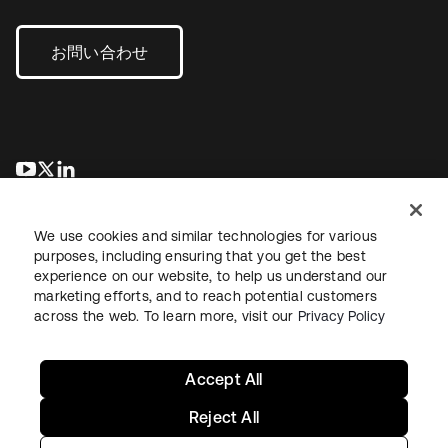
お問い合わせ
新しいタブで開く
新しいタブで開く
新しいタブで開く
We use cookies and similar technologies for various
purposes, including ensuring that you get the best
experience on our website, to help us understand our
marketing efforts, and to reach potential customers
across the web. To learn more, visit our
Privacy Policy
法務
プライバシーポリシー
サイト利用規約
セキュリティ
サイトマップ
Cookieの設定
あなたのプライバシーの選択
Accept All
Reject All