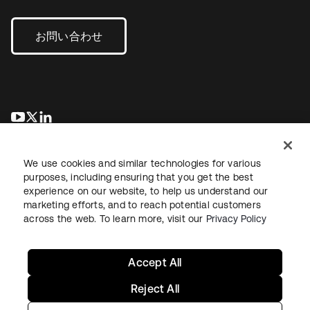
お問い合わせ
新しいタブで開く
新しいタブで開く
新しいタブで開く
We use cookies and similar technologies for various
purposes, including ensuring that you get the best
experience on our website, to help us understand our
marketing efforts, and to reach potential customers
across the web. To learn more, visit our
Privacy Policy
法務
プライバシーポリシー
サイト利用規約
セキュリティ
サイトマップ
Cookieの設定
あなたのプライバシーの選択
Accept All
Reject All