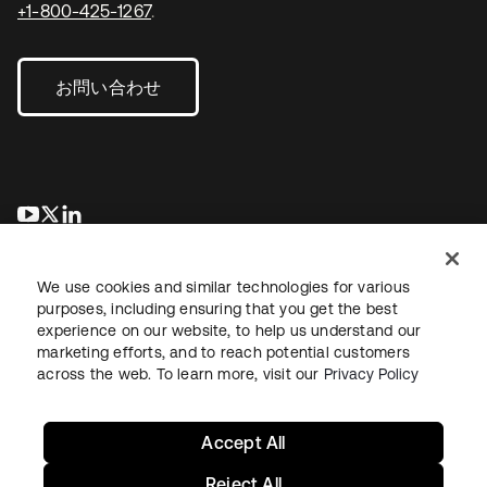
+1-800-425-1267
.
お問い合わせ
新しいタブで開く
新しいタブで開く
新しいタブで開く
We use cookies and similar technologies for various
purposes, including ensuring that you get the best
experience on our website, to help us understand our
marketing efforts, and to reach potential customers
across the web. To learn more, visit our
Privacy Policy
法務
プライバシーポリシー
サイト利用規約
セキュリティ
サイトマップ
Cookieの設定
あなたのプライバシーの選択
Accept All
Reject All