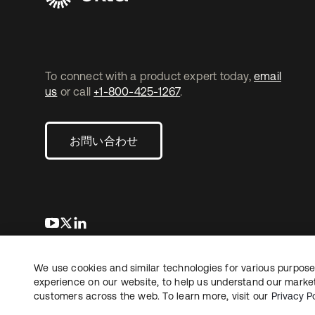
To connect with a product expert today,
email
us
or call
+1-800-425-1267
.
お問い合わせ
新しいタブで開く
新しいタブで開く
新しいタブで開く
We use cookies and similar technologies for various purposes
Copyright © 2026 Okta. All rights reserved.
法務
プ
experience on our website, to help us understand our marketi
customers across the web. To learn more, visit our
Privacy Po