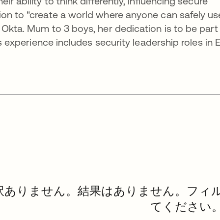
r ability to think differently, influencing secure
ion to "create a world where anyone can safely us
 Okta. Mum to 3 boys, her dedication is to be part
ns experience includes security leadership roles in 
訳ありません。結果はありません。フィ
てください