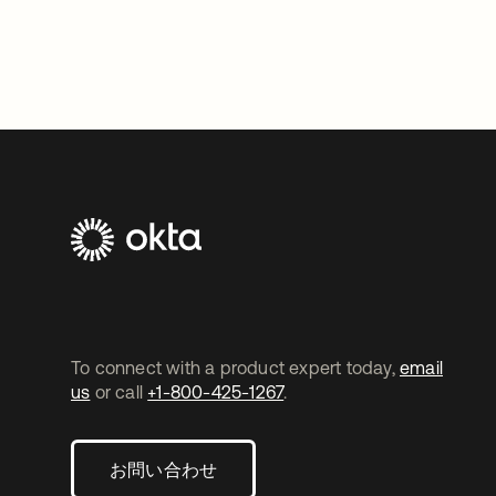
To connect with a product expert today,
email
us
or call
+1-800-425-1267
.
お問い合わせ