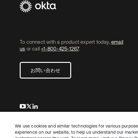
To connect with a product expert today,
email
us
or call
+1-800-425-1267
.
お問い合わせ
新しいタブで開く
新しいタブで開く
新しいタブで開く
We use cookies and similar technologies for various purposes
Copyright © 2026 Okta. All rights reserved.
法務
プ
experience on our website, to help us understand our marketi