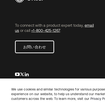
To connect with a product expert today,
email
us
or call
+1-800-425-1267
.
お問い合わせ
新しいタブで開く
新しいタブで開く
新しいタブで開く
We use cookies and similar technologies for various purposes
Copyright © 2026 Okta. All rights reserved.
法務
プ
experience on our website, to help us understand our marketi
customers across the web. To learn more, visit our
Privacy Po