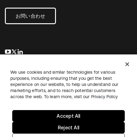
お問い合わせ
新しいタブで開く
新しいタブで開く
新しいタブで開く
We use cookies and similar technologies for various
purposes, including ensuring that you get the best
experience on our website, to help us understand our
marketing efforts, and to reach potential customers
across the web. To learn more, visit our
Privacy Policy
法務
プライバシーポリシー
サイト利用規約
セキュリティ
サイトマップ
Cookieの設定
あなたのプライバシーの選択
Accept All
Reject All