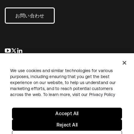
お問い合わせ
新しいタブで開く
新しいタブで開く
新しいタブで開く
We use cookies and similar technologies for various
purposes, including ensuring that you get the best
experience on our website, to help us understand our
marketing efforts, and to reach potential customers
across the web. To learn more, visit our
Privacy Policy
法務
プライバシーポリシー
サイト利用規約
セキュリティ
サイトマップ
Cookieの設定
あなたのプライバシーの選択
Accept All
Reject All