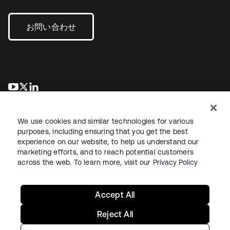
お問い合わせ
新しいタブで開く
新しいタブで開く
新しいタブで開く
We use cookies and similar technologies for various
purposes, including ensuring that you get the best
experience on our website, to help us understand our
marketing efforts, and to reach potential customers
across the web. To learn more, visit our
Privacy Policy
法務
プライバシーポリシー
サイト利用規約
セキュリティ
サイトマップ
Cookieの設定
あなたのプライバシーの選択
Accept All
Reject All