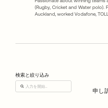
Passionate about winning teams a
(Rugby, Cricket and Water polo). 
Auckland, worked Vodafone, TOLL,
検索と絞り込み
申し