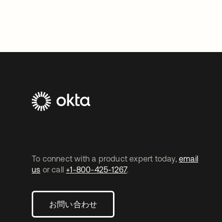
To connect with a product expert today,
email
us
or call
+1-800-425-1267
.
お問い合わせ