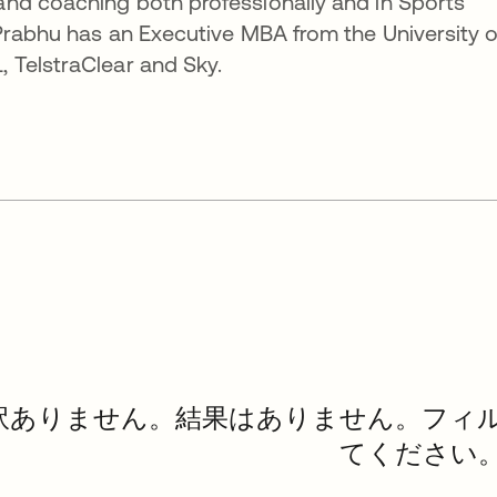
nd coaching both professionally and in Sports
Prabhu has an Executive MBA from the University o
 TelstraClear and Sky.
訳ありません。結果はありません。フィ
てください