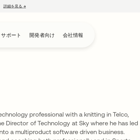
詳細を見る
→
新しいタブで開く
とサポート
開発者向け
会社情報
chnology professional with a knitting in Telco,
he Director of Technology at Sky where he has led
nto a multiproduct software driven business.