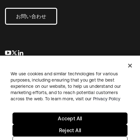
お問い合わせ
新しいタブで開く
新しいタブで開く
新しいタブで開く
We use cookies and similar technologies for various
purposes, including ensuring that you get the best
experience on our website, to help us understand our
marketing efforts, and to reach potential customers
across the web. To learn more, visit our
Privacy Policy
法務
プライバシーポリシー
サイト利用規約
セキュリティ
サイトマップ
Cookieの設定
あなたのプライバシーの選択
Accept All
Reject All