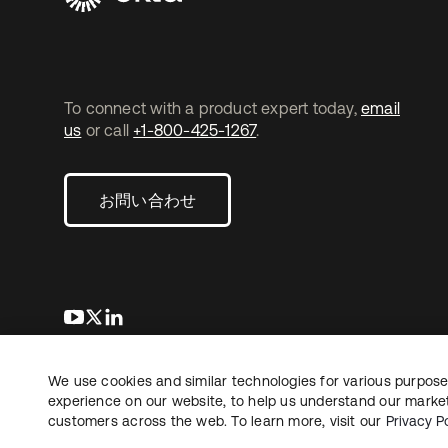
To connect with a product expert today,
email
us
or call
+1-800-425-1267
.
お問い合わせ
新しいタブで開く
新しいタブで開く
新しいタブで開く
We use cookies and similar technologies for various purposes
Copyright © 2026 Okta. All rights reserved.
法務
プ
experience on our website, to help us understand our marketi
customers across the web. To learn more, visit our
Privacy Po