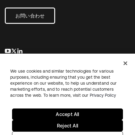
お問い合わせ
新しいタブで開く
新しいタブで開く
新しいタブで開く
We use cookies and similar technologies for various
purposes, including ensuring that you get the best
experience on our website, to help us understand our
marketing efforts, and to reach potential customers
across the web. To learn more, visit our
Privacy Policy
法務
プライバシーポリシー
サイト利用規約
セキュリティ
サイトマップ
Cookieの設定
あなたのプライバシーの選択
Accept All
Reject All