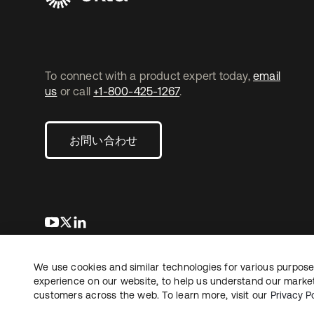
To connect with a product expert today,
email
us
or call
+1-800-425-1267
.
お問い合わせ
新しいタブで開く
新しいタブで開く
新しいタブで開く
We use cookies and similar technologies for various purposes
Copyright © 2026 Okta. All rights reserved.
法務
プ
experience on our website, to help us understand our marketi
customers across the web. To learn more, visit our
Privacy Po