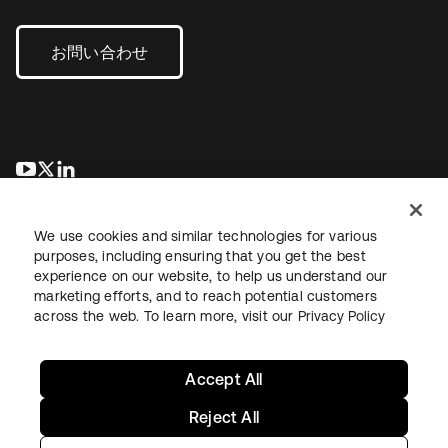
お問い合わせ
新しいタブで開く
新しいタブで開く
新しいタブで開く
We use cookies and similar technologies for various
purposes, including ensuring that you get the best
experience on our website, to help us understand our
marketing efforts, and to reach potential customers
across the web. To learn more, visit our
Privacy Policy
法務
プライバシーポリシー
サイト利用規約
セキュリティ
サイトマップ
Cookieの設定
あなたのプライバシーの選択
Accept All
Reject All