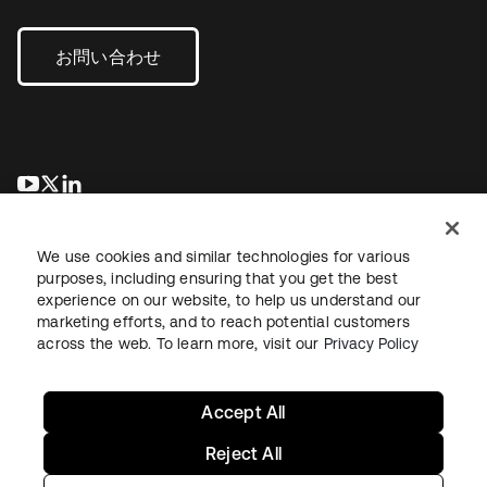
お問い合わせ
新しいタブで開く
新しいタブで開く
新しいタブで開く
We use cookies and similar technologies for various
purposes, including ensuring that you get the best
experience on our website, to help us understand our
marketing efforts, and to reach potential customers
across the web. To learn more, visit our
Privacy Policy
法務
プライバシーポリシー
サイト利用規約
セキュリティ
サイトマップ
Cookieの設定
あなたのプライバシーの選択
Accept All
Reject All