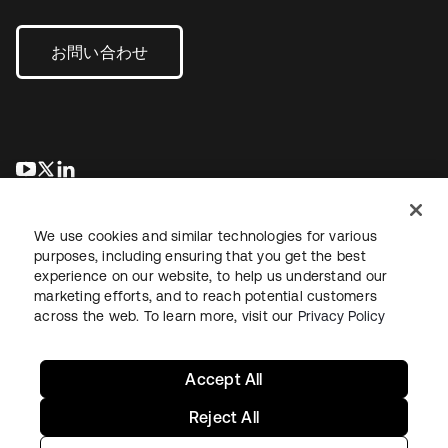
お問い合わせ
新しいタブで開く
新しいタブで開く
新しいタブで開く
We use cookies and similar technologies for various
purposes, including ensuring that you get the best
experience on our website, to help us understand our
marketing efforts, and to reach potential customers
across the web. To learn more, visit our
Privacy Policy
法務
プライバシーポリシー
サイト利用規約
セキュリティ
サイトマップ
Cookieの設定
あなたのプライバシーの選択
Accept All
Reject All