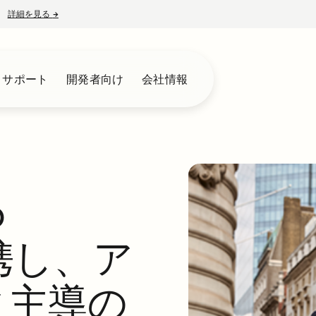
詳細を見る
→
新しいタブで開く
とサポート
開発者向け
会社情報
o
連携し、ア
ィ主導の