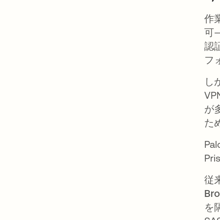
作
可
認
フ
し
V
が
た
P
Pr
従
Br
を