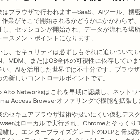
業はブラウザで行われます—SaaS、AIツール、機
—作業がそこで開始されるかどうかにかかわらず
証し、セッションが開始され、データが流れる場
ォースメントポイントになります。
かし、セキュリティは必ずしもそれに追いついて
PN、MDM、またはOS全体の可視性に依存してい
多い、AIを活用した世界では不十分です。ブラウ
めの新しいコントロールポイントです。
alo Alto Networksはこれを早期に認識し、
isma Access Browserオファリングで機能を拡
来のセキュアブラウザ技術や扱いにくい仮想デス
owserはローカルで実行
され、Chromeとそっく
隔離し、エンタープライズグレードのDLPと脅威防御を適用