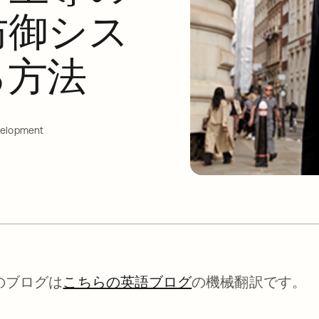
防御シス
る方法
velopment
のブログは
こちらの英語ブログ
の機械翻訳です。