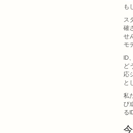
も
ス
確
せ
モ
I
ど
応
と
私
び
る
今