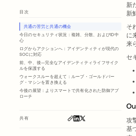
新
目次
新
そ
共通の苦労と共通の機会
に
今日のセキュリティ状況：複雑、分散、およびID中
心
来
ログからアクションへ：アイデンティティが現代の
SOCに対応
セ
前、中、後—完全なアイデンティティライフサイク
ルを保護する
ウォークスルーを超えて：ルーブ・ゴールドバー
グ・マシンを置き換える
今後の展望：よりスマートで共有化された防御アプ
ローチ
Ou
共有
攻
基