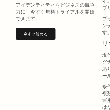
す
アイデンティティをビジネスの競争
プ
力に。今すぐ無料トライアルを開始
できます。
ブ
ン
す
今すぐ始める
新しいタブで開く
リ
現
グ
あ
ー
条
複
運
は