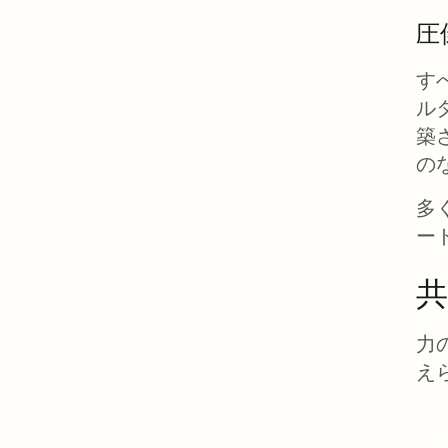
圧
す
ル
築
の
多
ー
力
え