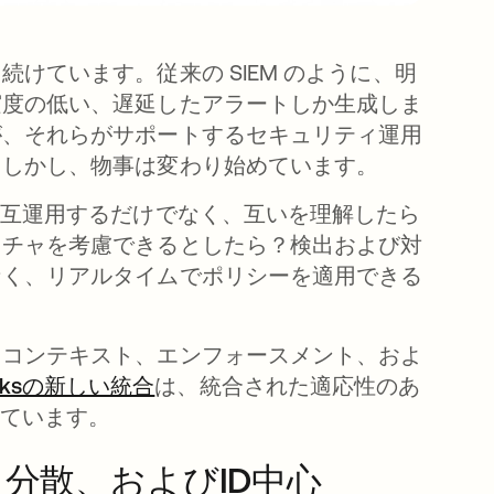
けています。従来の SIEM のように、明
実度の低い、遅延したアラートしか生成しま
が、それらがサポートするセキュリティ運用
。しかし、物事は変わり始めています。
相互運用するだけでなく、互いを
理解
したら
スチャを考慮できるとしたら？検出および対
なく、リアルタイムでポリシーを適用できる
たコンテキスト、エンフォースメント、およ
tworksの新しい統合
新しいタブで開く
は、統合された適応性のあ
しています。
分散、およびID中心