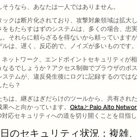
しそうなら、あなたは一人ではありません。
タックは断片化されており、攻撃対象領域は拡大し続
さをもたらすはずのシステムは、多くの場合、忠
ん。それらに頼らざるを得ないから頼っています
デルは、遅く、反応的で、ノイズが多いものです
D、ネットワーク、エンドポイントセキュリティが
うなるでしょうか？アクセス制御でブラウザのポ
システムが、違反発生後にログに記録するのでは
したら？
たちは、継ぎはぎだらけのツールから、共有され
成果へと向かっています。
OktaとPalo Alto Ne
ID対応セキュリティへの道を切り開くことを目指
日のセキュリティ状況：複雑、