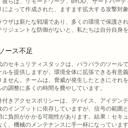
。彼らは、リモートワーク、BYOD、サードパーテ
リによって作成された、ますます拡大する攻撃対
ラウザは新たな戦場であり、多くの環境で保護さ
テリジェントな防御がないと、私たちは自分自身
。
ソース不足
代のセキュリティスタックは、バラバラのツール
ナルを提供しますが、環境全体に拡張できる有意
りません。チームは、脅威が発生したときにそれ
ルの調整に多くの時間を費やしています。
件付きアクセスポリシーは、デバイス、アイデン
数のインプットに依存していますが、信号の範囲
用に負担がかかる可能性があります。結果：セキ
なく、機械のメンテナンスに手一杯になっていま