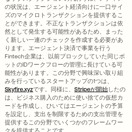
の状況は、エージェント経済向けに一口サイ
ズのマイクロトランザクションを提供するこ
とができます。不正なトランザクションは依
然として発生する可能性があるため、まった
く新しい一連のチェックを作成する必要があ
ります。エージェント決済で事業を行う
Fintech企業は、以前ブロックしていた同じボ
ットのIDワークフローの管理に長けている可
能性があります。この分野で興味深い取り組
みを行っているスタートアップの1つは、
Skyfire.xyz
新しいタブで開く
です。同様に、
Stripeが開始
新しいタ
したの
は、ビジネス購入のために使い捨ての仮想カ
ードを作成し、ひいてはエージェントの予算
を設定し、支出を制限するための支出管理を
提供するこの分野でいくつかのフレームワー
クを提供することです。