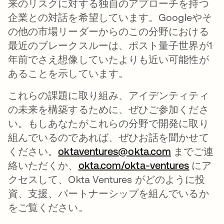
来のリスクに対する独自のアプローチを持つ
企業との対話を希望しています。Googleやそ
の他の市場リーダーからのこの分野における
最近のブレークスルーは、ポスト量子世界が1
年前でさえ想像していたよりも近い可能性が
あることを示しています。
これらの課題に取り組み、アイデンティティ
の未来を構築するために、ぜひご参加くださ
い。もしあなたがこれらの分野で開発に取り
組んでいるのであれば、ぜひお話を聞かせて
ください。
oktaventures@okta.com
新しいタブ
までご連
絡いただくか、
okta.com/okta-ventures
にア
クセスして、Okta Ventures がどのように投
資、支援、パートナーシップを組んでいるか
をご覧ください。