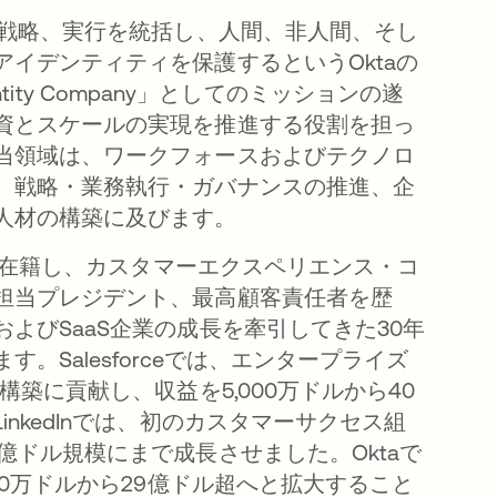
行、戦略、実行を統括し、人間、非人間、そし
アイデンティティを保護するというOktaの
 Identity Company」としてのミッションの遂
資とスケールの実現を推進する役割を担っ
当領域は、ワークフォースおよびテクノロ
、戦略・業務執行・ガバナンスの推進、企
人材の構築に及びます。
taに在籍し、カスタマーエクスペリエンス・コ
担当プレジデント、最高顧客責任者を歴
よびSaaS企業の成長を牽引してきた30年
。Salesforceでは、エンタープライズ
ル構築に貢献し、収益を5,000万ドルから40
inkedInでは、初のカスタマーサクセス組
億ドル規模にまで成長させました。Oktaで
000万ドルから29億ドル超へと拡大すること