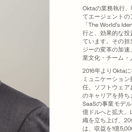
Oktaの業務執
てエージェントの
「The World’s
行と、効果的な投
ています。その担
ジーの変革の加速
業文化・チーム・
2016年よりOk
ミュニケーション
任。ソフトウェアお
のキャリアを持ちます
SaaSの事業モデ
億ドルへと拡大。L
織を立ち上げ、20
は、収益を1億5,