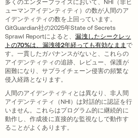
多くのエンタープライズにおいて、NHI（非ヒ
ューマンアイデンティティ）の数が人間のア
イデンティティの数を上回っています。
GitGuardian社の2025年State of Secrets
Sprawl Reportによると、
漏洩したシークレッ
トの70%は、漏洩後2年経っても有効なまま
新
で
す。一貫したガバナンスがないと、これらの
アイデンティティの追跡、レビュー、保護が
困難になり、サプライチェーン侵害の頻繁な
侵入経路となります。
人間のアイデンティティとは異なり、非人間
アイデンティティ（NHI）は対話的に認証を行
いません。これらはプログラム的に継続的に
動作し、作成後に直接的な監視なしで動作す
ることがよくあります。