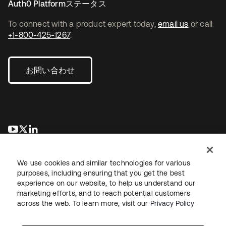
Auth0 Platformステータス
To connect with a product expert today,
email us
or call
+1-800-425-1267
.
お問い合わせ
新しいタブで開く
新しいタブで開く
新しいタブで開く
We use cookies and similar technologies for various
purposes, including ensuring that you get the best
experience on our website, to help us understand our
marketing efforts, and to reach potential customers
across the web. To learn more, visit our
Privacy Policy
法務
プライバシーポリシー
サイト利用規約
セキュリティ
サイトマップ
Cookieの設定
あなたのプライバシーの選択