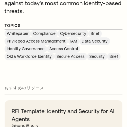
against today's most common identity-based
threats.
TOPICS
Whitepaper
Compliance
Cybersecurity
Brief
Privileged Access Management
IAM
Data Security
Identity Governance
Access Control
Okta Workforce Identity
Secure Access
Security
Brief
おすすめのリソース
RFI Template: Identity and Security for AI
Agents
詳細を見る