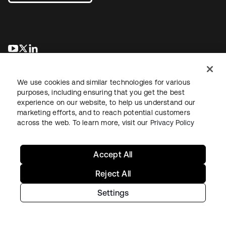
新しいタブで開く
新しいタブで開く
新しいタブで開く
We use cookies and similar technologies for various
purposes, including ensuring that you get the best
experience on our website, to help us understand our
marketing efforts, and to reach potential customers
across the web. To learn more, visit our
Privacy Policy
法務
プライバシーポリシー
サイト利用規約
セキュリティ
サイトマップ
Cookieの設定
あなたのプライバシーの選択
Accept All
Reject All
Settings
Copyright © 2026 Okta. All rights reserved.