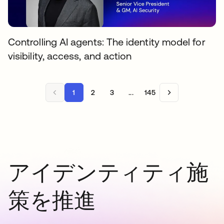
Controlling AI agents: The identity model for
visibility, access, and action
1
2
3
...
145
アイデンティティ施
策を推進