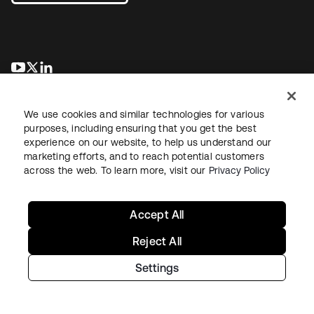
新しいタブで開く
新しいタブで開く
新しいタブで開く
We use cookies and similar technologies for various
purposes, including ensuring that you get the best
experience on our website, to help us understand our
marketing efforts, and to reach potential customers
across the web. To learn more, visit our
Privacy Policy
法務
プライバシーポリシー
サイト利用規約
セキュリティ
サイトマップ
Cookieの設定
あなたのプライバシーの選択
Accept All
Reject All
Settings
Copyright © 2026 Okta. All rights reserved.