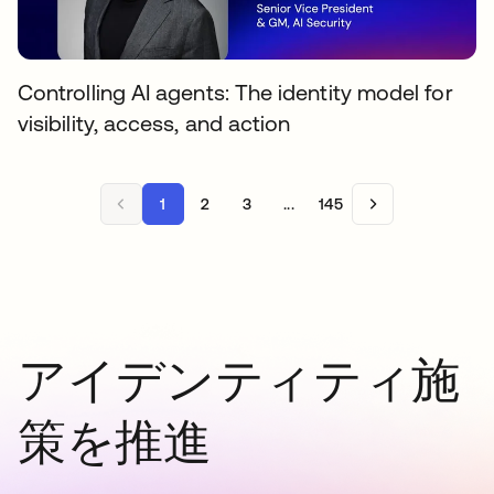
Controlling AI agents: The identity model for
visibility, access, and action
1
2
3
...
145
アイデンティティ施
策を推進