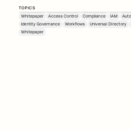
TOPICS
Whitepaper
Access Control
Compliance
IAM
Aut
Identity Governance
Workflows
Universal Directory
Whitepaper