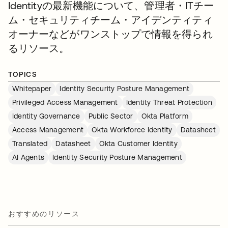
Identityの最新機能について、管理者・ITチー
ム・セキュリティチーム・アイデンティティ
オーナーなどがワンストップで情報を得られ
るリソース。
TOPICS
Whitepaper
Identity Security Posture Management
Privileged Access Management
Identity Threat Protection
Identity Governance
Public Sector
Okta Platform
Access Management
Okta Workforce Identity
Datasheet
Translated
Datasheet
Okta Customer Identity
AI Agents
Identity Security Posture Management
おすすめのリソース