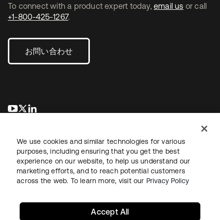
To connect with a product expert today,
email us
or call
+1-800-425-1267
.
お問い合わせ
新しいタブで開く
新しいタブで開く
新しいタブで開く
We use cookies and similar technologies for various
purposes, including ensuring that you get the best
experience on our website, to help us understand our
marketing efforts, and to reach potential customers
across the web. To learn more, visit our
Privacy Policy
法務
プライバシーポリシー
サイト利用規約
セキュリティ
サイトマップ
Cookieの設定
あなたのプライバシーの選択
Accept All