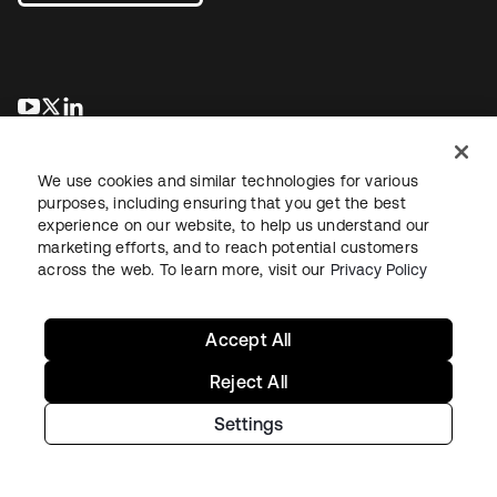
新しいタブで開く
新しいタブで開く
新しいタブで開く
We use cookies and similar technologies for various
purposes, including ensuring that you get the best
experience on our website, to help us understand our
marketing efforts, and to reach potential customers
across the web. To learn more, visit our
Privacy Policy
法務
プライバシーポリシー
サイト利用規約
セキュリティ
サイトマップ
Cookieの設定
あなたのプライバシーの選択
Accept All
Reject All
Settings
Copyright © 2026 Okta. All rights reserved.