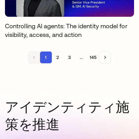
Controlling AI agents: The identity model for
visibility, access, and action
1
2
3
...
145
アイデンティティ施
策を推進