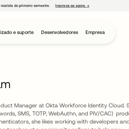
 realista do primeiro semestre.
Inscreva-se agora.
→
abre em uma nova guia
izado e suporte
Desenvolvedores
Empresa
am
duct Manager at Okta Workforce Identity Cloud. 
sswords, SMS, TOTP, WebAuthn, and PIV/CAC) prod
thenticators, she likes working with developers an