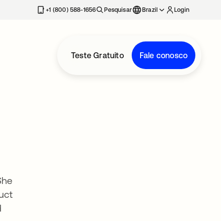
+1 (800) 588-1656
Pesquisar
Brazil
Login
Teste Gratuito
Fale conosco
She
uct
d