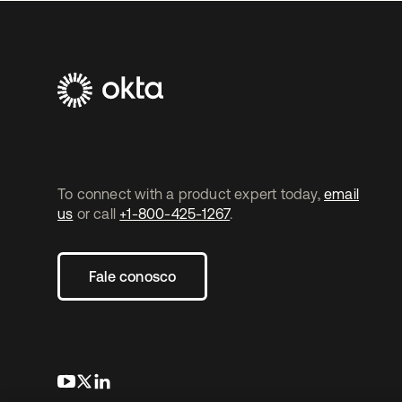
To connect with a product expert today,
email
us
or call
+1-800-425-1267
.
Fale conosco
abre em uma nova guia
abre em uma nova guia
abre em uma nova guia