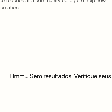
so teaches at a community college to help new
ersation.
Hmm... Sem resultados. Verifique seus 