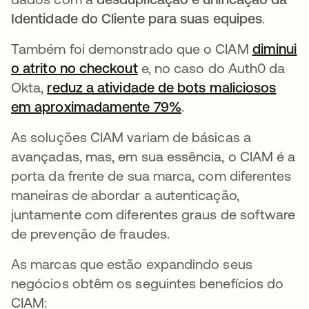
Identidade do Cliente para suas equipes
.
Também foi demonstrado que o CIAM
diminui
o atrito no checkout
abre em uma nova guia
e, no caso do Auth0 da
Okta,
reduz a atividade de bots maliciosos
em aproximadamente 79%
abre em uma nova g
.
As soluções CIAM variam de básicas a
avançadas, mas, em sua essência, o CIAM é a
porta da frente de sua marca, com diferentes
maneiras de abordar a autenticação,
juntamente com diferentes graus de software
de prevenção de fraudes.
As marcas que estão expandindo seus
negócios obtêm os seguintes benefícios do
CIAM: