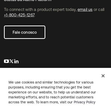
To connect with a product expert today,
email us
or call
+1-800-425-1267
.
Fale conosco
abre em uma nova guia
abre em uma nova guia
abre em uma nova guia
We use cookies and similar technologies for various
purposes, including ensuring that you get the best
experience on our website, to help us understand our
marketing efforts, and to reach potential customers
Jurídico
Política de privacidade
Termos do site
Segurança
across the web. To learn more, visit our
Privacy Policy
Mapa do site
Preferências de cookies
Suas escolhas de privacidade