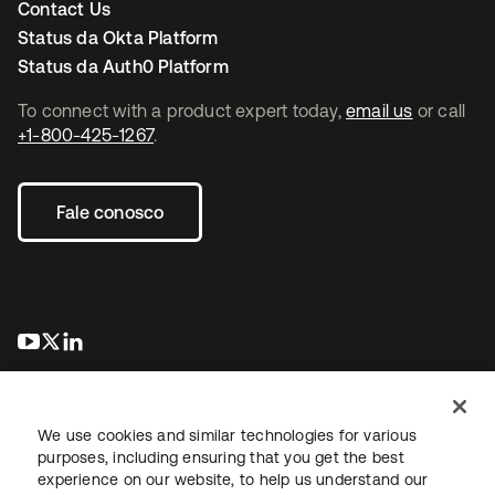
Contact Us
Status da Okta Platform
Status da Auth0 Platform
To connect with a product expert today,
email us
or call
+1-800-425-1267
.
Fale conosco
abre em uma nova guia
abre em uma nova guia
abre em uma nova guia
We use cookies and similar technologies for various
purposes, including ensuring that you get the best
experience on our website, to help us understand our