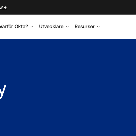
ow
Varför Okta?
Utvecklare
Resurser
y