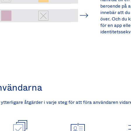
beroende på a
innebär att du
över. Och du k
för en app ell
identitetssekv
användarna
tterligare åtgärder i varje steg för att föra användaren vidar