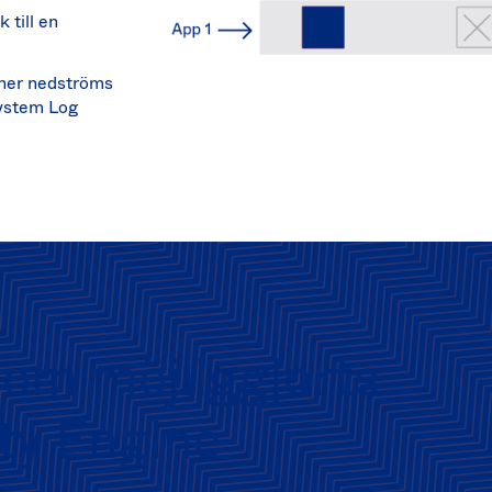
 till en
oner nedströms
System Log
som möjliggjorts
ity Engine