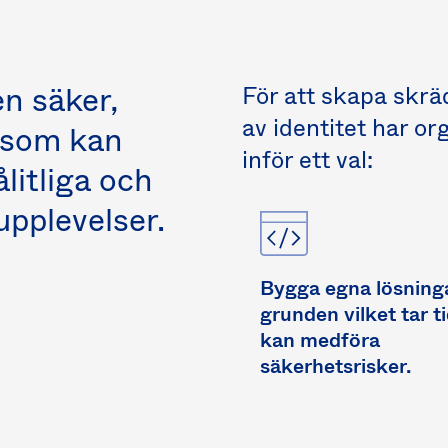
n säker,
För att skapa skr
av identitet har org
 som kan
inför ett val:
litliga och
pplevelser.
Bygga egna lösninga
grunden vilket tar t
kan medföra
säkerhetsrisker.