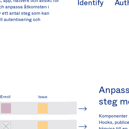
 app, nätverk och avsikt för
 och anpassa åtkomsten i
v ett antal steg som kan
ll autentisering och
Anpass
steg m
Komponenter ge
Hooks, publice
hänvisa till e