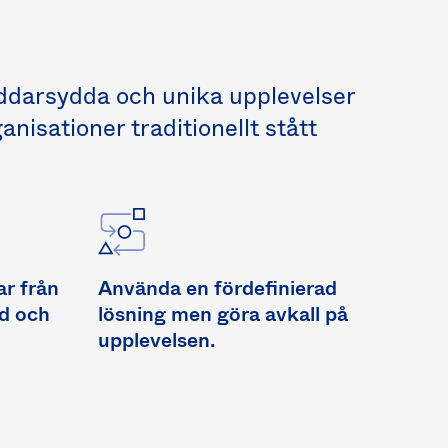
äddarsydda och unika upplevelser
anisationer traditionellt stått
r från
Använda en fördefinierad
id och
lösning men göra avkall på
upplevelsen.