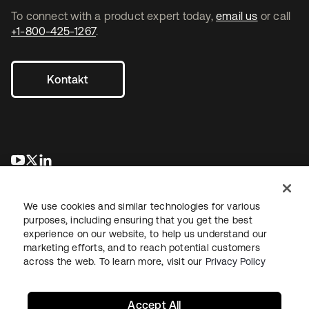
To connect with a product expert today,
email us
or call
+1-800-425-1267
.
Kontakt
wird in einer neuen Registerkarte geöffnet
wird in einer neuen Registerkarte geöffnet
wird in einer neuen Registerkarte geöffnet
We use cookies and similar technologies for various
purposes, including ensuring that you get the best
experience on our website, to help us understand our
marketing efforts, and to reach potential customers
across the web. To learn more, visit our
Privacy Policy
Recht
Datenschutzrichtlinie
Nutzungsbedingungen
Sicherheit
Sitemap
Cookie-Einstellungen
Ihre Datenschutzoptionen
Accept All