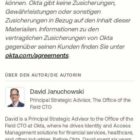
können. Okta gibt keine Zusicherungen,
Gewährleistungen oder sonstigen
Zusicherungen in Bezug auf den Inhalt dieser
Materialien. Informationen zu den
vertraglichen Zusicherungen von Okta
gegenüber seinen Kunden finden Sie unter
okta.com/agreements
wird in einer neuen Regis
.
ÜBER DEN AUTOR/DIE AUTORIN
David Januchowski
Principal Strategic Advisor, The Office of the
Field CTO
David is a Principal Strategic Advisor to the Office of the
Field CTO at Okta, where he drives Identity and Access
Management solutions for financial services, healthcare,
and other industries. Before Okta, David spent six years