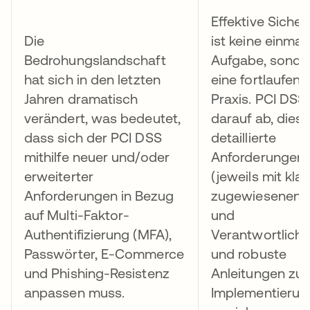
Effektive Sicher
Die
ist keine einmal
Bedrohungslandschaft
Aufgabe, sonde
hat sich in den letzten
eine fortlaufen
Jahren dramatisch
Praxis. PCI DSS 
verändert, was bedeutet,
darauf ab, dies
dass sich der PCI DSS
detaillierte
mithilfe neuer und/oder
Anforderungen
erweiterter
(jeweils mit klar
Anforderungen in Bezug
zugewiesenen R
auf Multi-Faktor-
und
Authentifizierung (MFA),
Verantwortlichk
Passwörter, E-Commerce
und robuste
und Phishing-Resistenz
Anleitungen zur
anpassen muss.
Implementierun