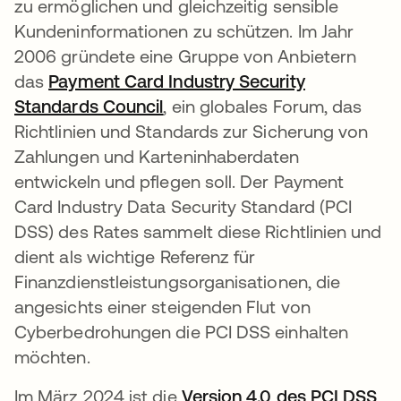
zu ermöglichen und gleichzeitig sensible
Kundeninformationen zu schützen. Im Jahr
2006 gründete eine Gruppe von Anbietern
das
Payment Card Industry Security
Standards Council
wird in einer neuen Registerk
, ein globales Forum, das
Richtlinien und Standards zur Sicherung von
Zahlungen und Karteninhaberdaten
entwickeln und pflegen soll. Der Payment
Card Industry Data Security Standard (PCI
DSS) des Rates sammelt diese Richtlinien und
dient als wichtige Referenz für
Finanzdienstleistungsorganisationen, die
angesichts einer steigenden Flut von
Cyberbedrohungen die PCI DSS einhalten
möchten.
Im März 2024 ist die
Version 4.0 des PCI DSS
wi
,