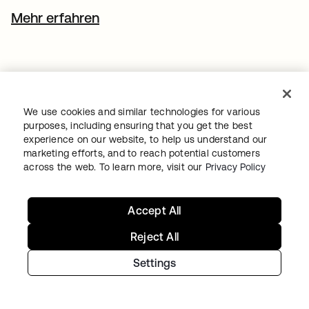
Mehr erfahren
Diese Materialien dienen ausschließlich allgemeinen
Informationszwecken und stellen keine Rechts-,
Datenschutz-, Sicherheits-, Compliance- oder
We use cookies and similar technologies for various
Unternehmensberatung dar.
purposes, including ensuring that you get the best
experience on our website, to help us understand our
Der Inhalt gibt womöglich nicht den aktuellen Stand der
marketing efforts, and to reach potential customers
relevanten Sicherheits-, Rechts- und Datenschutzfragen
across the web. To learn more, visit our
Privacy Policy
wieder. Es liegt in Ihrer Verantwortung, sich mit Blick auf
die Rechtslage, den Datenschutz, die Sicherheit, die
Compliance und das Business beraten zu lassen. Stützen
Accept All
Sie sich nicht allein auf diese Materialien.
Reject All
Okta übernimmt keinerlei Zusicherungen oder Garantien
Settings
in Bezug auf diesen Inhalt und haftet nicht für Verluste
oder Schäden, die aus Ihrer Implementierung dieser
Empfehlungen resultieren. Informationen zu den