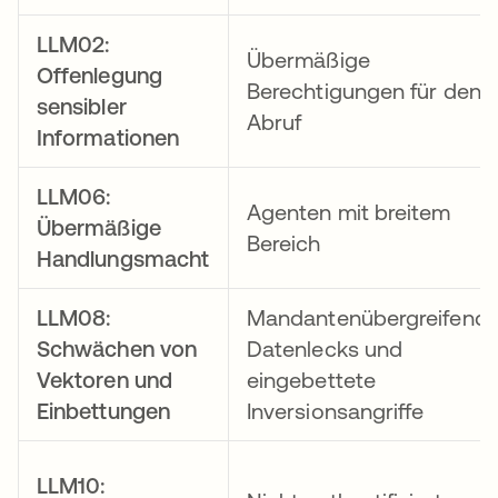
LLM02:
Übermäßige
Offenlegung
Berechtigungen für den
sensibler
Abruf
Informationen
LLM06:
Agenten mit breitem
Übermäßige
Bereich
Handlungsmacht
LLM08:
Mandantenübergreifend
Schwächen von
Datenlecks und
Vektoren und
eingebettete
Einbettungen
Inversionsangriffe
LLM10: