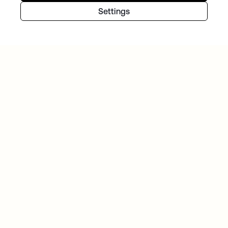
Settings
NORWEGIAN REFUGEE COUNCIL
El Consejo Noruego para Refugiados amplía
su alcance de manera segura con Okta
Continúe con su recorrido de
identidad
Póngase manos a la obra con la prueba
gratuita hoy mismo o contacte con nuestro
equipo para analizar sus necesidades únicas.