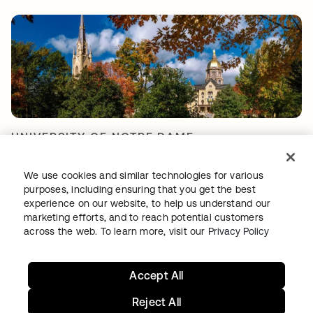
UNIVERSITY OF NOTRE DAME
Cómo ayudar a los alumnos y al equipo de TI
de la Universidad de Notre Dame a trabajar
We use cookies and similar technologies for various
purposes, including ensuring that you get the best
de manera más inteligente
experience on our website, to help us understand our
marketing efforts, and to reach potential customers
across the web. To learn more, visit our
Privacy Policy
Accept All
Reject All