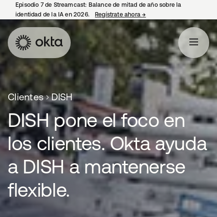
Episodio 7 de Streamcast: Balance de mitad de año sobre la
identidad de la IA en 2026.
Regístrate ahora
→
se abre en una pestaña 
Clientes
DISH
DISH pone el foco en
los clientes. Okta ayuda
a DISH a mantenerse
flexible.