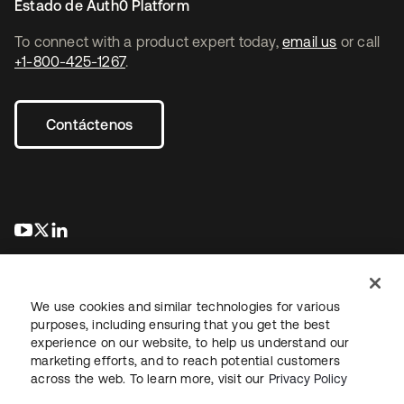
Estado de Auth0 Platform
To connect with a product expert today,
email us
or call
+1-800-425-1267
.
Contáctenos
se abre en una pestaña nueva
se abre en una pestaña nueva
se abre en una pestaña nueva
We use cookies and similar technologies for various
purposes, including ensuring that you get the best
experience on our website, to help us understand our
marketing efforts, and to reach potential customers
Información legal
Política de privacidad
Términos del sitio
across the web. To learn more, visit our
Privacy Policy
Seguridad
Mapa del sitio
Preferencias de cookies
Sus opciones de privacidad