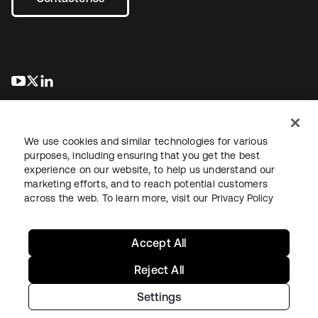
se abre en una pestaña nueva
se abre en una pestaña nueva
se abre en una pestaña nueva
We use cookies and similar technologies for various
purposes, including ensuring that you get the best
experience on our website, to help us understand our
marketing efforts, and to reach potential customers
Información legal
Política de privacidad
Términos del sitio
across the web. To learn more, visit our
Privacy Policy
Seguridad
Mapa del sitio
Preferencias de cookies
Sus opciones de privacidad
Accept All
Reject All
Settings
Copyright © 2026 Okta. Todos los derechos reservados.