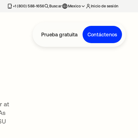
estaña nueva
+1 (800) 588-1656
Buscar
Mexico
Inicio de sesión
Prueba gratuita
Contáctenos
r at
As
DSU