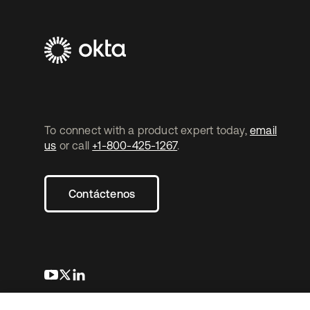
To connect with a product expert today,
email
us
or call
+1-800-425-1267
.
Contáctenos
se abre en una pestaña nueva
se abre en una pestaña nueva
se abre en una pestaña nueva