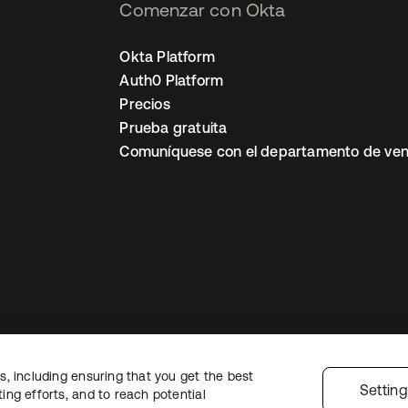
Comenzar con Okta
Okta Platform
Auth0 Platform
Precios
Prueba gratuita
Comuníquese con el departamento de ven
, including ensuring that you get the best
ón legal
Política de privacidad
Términos del sitio
Seguridad
Mapa del sit
Settin
ng efforts, and to reach potential
nes de privacidad