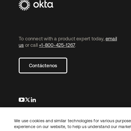
To connect with a product expert today,
email
us
or call
+1-800-425-1267
.
Contáctenos
se abre en una pestaña nueva
se abre en una pestaña nueva
se abre en una pestaña nueva
We use cookies and similar technologies for various purposes
Copyright © 2026 Okta. Todos los derechos
Informaci
reservados.
experience on our website, to help us understand our marketi
Sus opcio