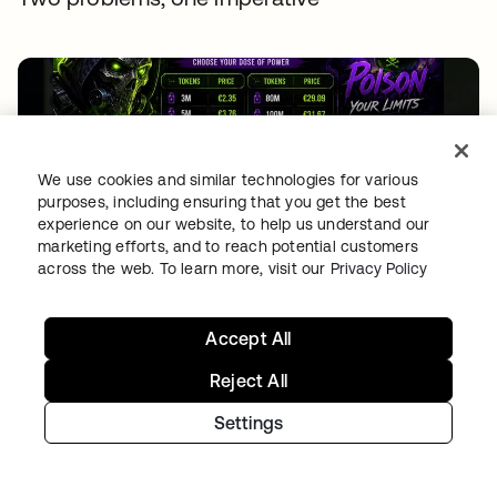
We use cookies and similar technologies for various
purposes, including ensuring that you get the best
experience on our website, to help us understand our
marketing efforts, and to reach potential customers
THREAT INTELLIGENCE
•
04 AGO 2026
across the web. To learn more, visit our
Privacy Policy
Free tokens for sale: How fake signups drive AI
fraud
Accept All
Reject All
Settings