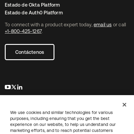
Estado de Okta Platform
Estado de Auth0 Platform
To connect with a product expert today,
email us
or call
+1-800-425-1267
.
Contáctenos
se abre en una pestaña nueva
se abre en una pestaña nueva
se abre en una pestaña nueva
We use cookies and similar technologies for various
purposes, including ensuring that you get the best
experience on our website, to help us understand our
marketing efforts, and to reach potential customers
Información legal
Política de privacidad
Términos del sitio