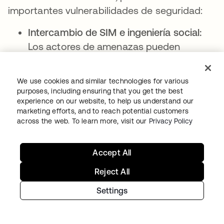
importantes vulnerabilidades de seguridad:
Intercambio de SIM e ingeniería social:
Los actores de amenazas pueden
convencer a los operadores para que
transfieran un número de teléfono a una
We use cookies and similar technologies for various
nueva tarjeta SIM que controlan,
purposes, including ensuring that you get the best
obteniendo acceso a todos las OTP
experience on our website, to help us understand our
marketing efforts, and to reach potential customers
basados en SMS. Este vector de ataque
across the web. To learn more, visit our
Privacy Policy
se ha vuelto cada vez más sofisticado,
con actores maliciosos que explotan los
Accept All
procesos de servicio al cliente del
operador.
Reject All
Toma de control de cuentas a través de
Settings
portales web
: Muchos operadores
ofrecen portales web donde los usuarios