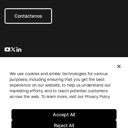
Contáctenos
se abre en una pestaña nueva
se abre en una pestaña nueva
se abre en una pestaña nueva
We use cookies and similar technologies for various
purposes, including ensuring that you get the best
experience on our website, to help us understand our
marketing efforts, and to reach potential customers
Información legal
Política de privacidad
Términos del sitio
across the web. To learn more, visit our
Privacy Policy
Seguridad
Mapa del sitio
Preferencias de cookies
Sus opciones de privacidad
Accept All
Reject All